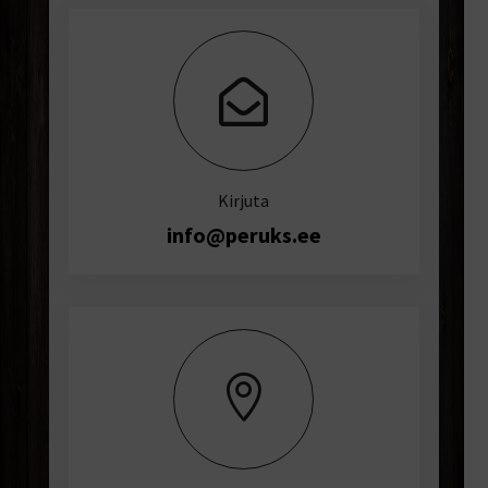

Kirjuta
info@peruks.ee
