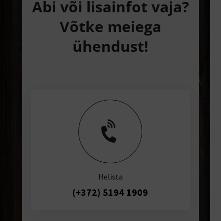
Abi või lisainfot vaja?
Võtke meiega
ühendust!

Helista
(+372) 5194 1909